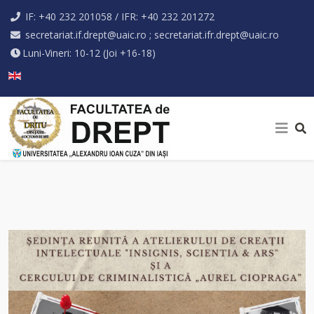
IF: +40 232 201058 / IFR: +40 232 201272
secretariat.if.drept@uaic.ro ; secretariat.ifr.drept@uaic.ro
Luni-Vineri: 10-12 (Joi +16-18)
Selectați limba dvs