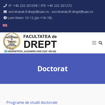
IF: +40 232 201058 / IFR: +40 232 201272
secretariat.if.drept@uaic.ro ; secretariat.ifr.drept@uaic.ro
Luni-Vineri: 10-12 (Joi +16-18)
Selectați limba dvs
Doctorat
Programe de studii doctorale