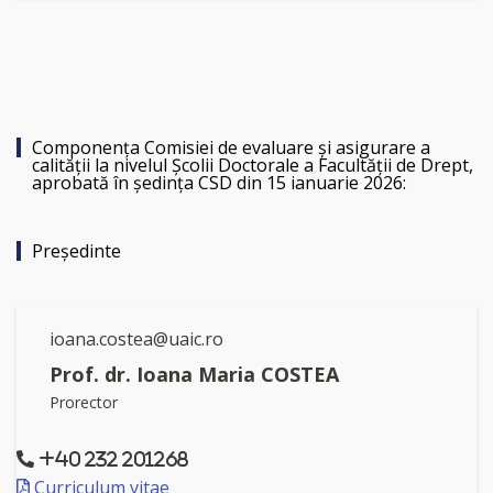
Componenţa Comisiei de evaluare şi asigurare a
calităţii la nivelul Şcolii Doctorale a Facultăţii de Drept,
aprobată în şedinţa CSD din 15 ianuarie 2026:
Preşedinte
ioana.costea@uaic.ro
Prof. dr. Ioana Maria COSTEA
Prorector
+40 232 201268
Curriculum vitae