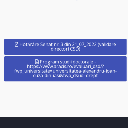
Hotărâre Senat nr. 3 din 21_07_2022 (validare
directori CSD)
Program studii doctorale -
https://www.aracis.ro/evaluari_dsd/?
fwp_universitate=universitatea-alexandru-ioan-
cuza-din-iasi&fwp_dsud=drept