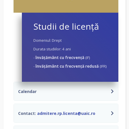
Studii de licenţă
Domeniul: Drept
Durata studiilor: 4 ani
-
învăţământ cu frecvenţă
(IF)
-
învăţământ cu frecvenţă redusă
(IFR)
Calendar
Contact:
admitere.rp.licenta@uaic.ro