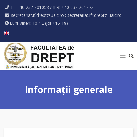
IF: +40 232 201058 / IFR: +40 232 201272
secretariat.if.drept@uaic.ro ; secretariat.ifr.drept@uaic.ro
Luni-Vineri: 10-12 (Joi +16-18)
Selectați limba dvs
Informaţii generale