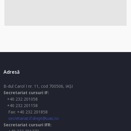
Adresă
B-dul Carol I nr. 11, cod 700506, IAŞI
Secretariat cursuri IF:
+40 232 201058
+40 232 201158
Fax: +40 232 201858
secretariat.if.drept@uaic.ro
Secretariat cursuri IFR: