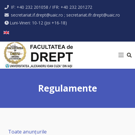
IF: +40 232 201058 / IFR: +40 232 201272
secretariat.if.drept@uaic.ro ; secretariat.ifr.drept@uaic.ro
Luni-Vineri: 10-12 (Joi +16-18)
Selectați limba dvs
Regulamente
Toate anunţurile