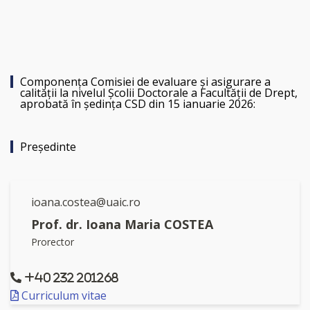
Componenţa Comisiei de evaluare şi asigurare a
calităţii la nivelul Şcolii Doctorale a Facultăţii de Drept,
aprobată în şedinţa CSD din 15 ianuarie 2026:
Preşedinte
ioana.costea@uaic.ro
Prof. dr. Ioana Maria COSTEA
Prorector
+40 232 201268
Curriculum vitae