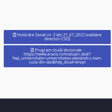
Hotărâre Senat nr. 3 din 21_07_2022 (validare
directori CSD)
Program studii doctorale -
https://www.aracis.ro/evaluari_dsd/?
fwp_universitate=universitatea-alexandru-ioan-
cuza-din-iasi&fwp_dsud=drept