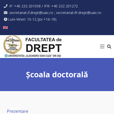
IF: +40 232 201058 / IFR: +40 232 201272
secretariat.if.drept@uaic.ro ; secretariat.ifr.drept@uaic.ro
Luni-Vineri: 10-12 (Joi +16-18)
Selectați limba dvs
Şcoala doctorală
Prezentare