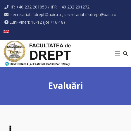
IF: +40 232 201058 / IFR: +40 232 201272
secretariat.if.drept@uaic.ro ; secretariat.ifr.drept@uaic.ro
Luni-Vineri: 10-12 (Joi +16-18)
Selectați limba dvs
Evaluări