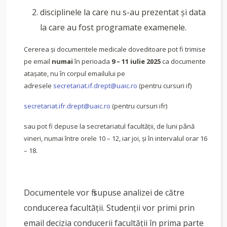
disciplinele la care nu s-au prezentat şi data
la care au fost programate examenele.
Cererea şi documentele medicale doveditoare pot fi trimise
pe email
numai
în perioada
9 – 11
iulie 2025
ca documente
ataşate, nu în corpul emailului pe
adresele
secretariat.if.drept@uaic.ro
(pentru cursuri if)
secretariat.ifr.drept@uaic.ro
(pentru cursuri ifr)
sau pot fi depuse la secretariatul facultăţii, de luni până
vineri, numai între orele 10 – 12, iar joi, şi în intervalul orar 16
– 18.
Documentele vor fi supuse analizei de către
conducerea facultăţii. Studenţii vor primi prin
email decizia conducerii facultăţii în prima parte