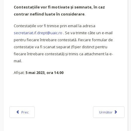
Contestațiile vor fi motivate și semnate, în caz
contrar nefiind luate în considerare
.
Contestațiile vor fi trimise prin email la adresa
secretariat.if.drept@uaic.ro
. Se va trimite câte un e-mail
pentru fiecare întrebare contestată. Fiecare formular de
contestație va fi scanat separat (fișier distinct pentru
fiecare întrebare contestată) și trimis ca attachment la e-
mail.
Afișat:
5 mai 2023, ora 14.00
Articol precedent: Rezultate simulare examen de licenţă - 5 mai 2023 (proba
Articolul următor: Si
Prec
Următor