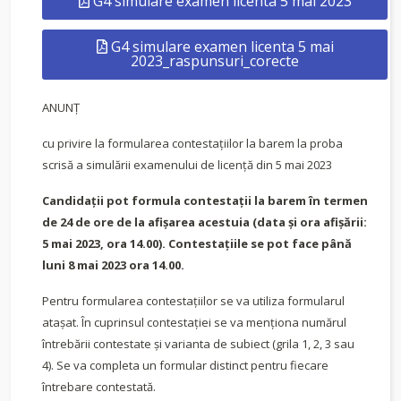
G4 simulare examen licenta 5 mai 2023
G4 simulare examen licenta 5 mai
2023_raspunsuri_corecte
ANUNȚ
cu privire la formularea contestațiilor la barem la proba
scrisă a simulării examenului de licență din 5 mai 2023
Candidații pot formula contestații la barem în termen
de 24 de ore de la afișarea acestuia (data și ora afișării:
5 mai 2023, ora 14.00). Contestaţiile se pot face până
luni 8 mai 2023 ora 14.00.
Pentru formularea contestațiilor se va utiliza formularul
atașat. În cuprinsul contestației se va menționa numărul
întrebării contestate și varianta de subiect (grila 1, 2, 3 sau
4). Se va completa un formular distinct pentru fiecare
întrebare contestată.