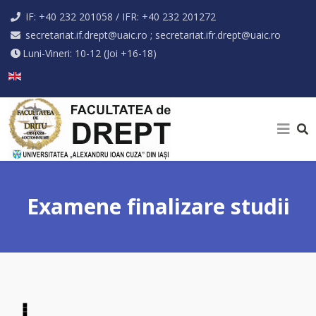
IF: +40 232 201058 / IFR: +40 232 201272
secretariat.if.drept@uaic.ro ; secretariat.ifr.drept@uaic.ro
Luni-Vineri: 10-12 (Joi +16-18)
Selectați limba dvs
Examene finalizare studii