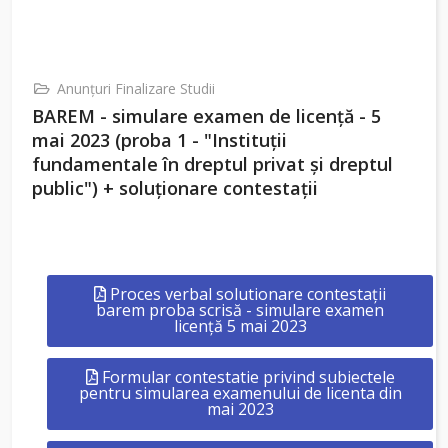
Anunţuri Finalizare Studii
BAREM - simulare examen de licenţă - 5
mai 2023 (proba 1 - "Instituţii
fundamentale în dreptul privat şi dreptul
public") + soluţionare contestaţii
Proces verbal solutionare contestaţii
barem proba scrisă - simulare examen
licenţă 5 mai 2023
Formular contestatie privind subiectele
pentru simularea examenului de licenta din
mai 2023