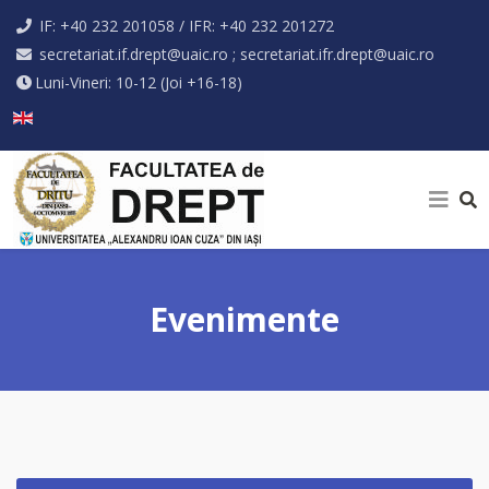
IF: +40 232 201058 / IFR: +40 232 201272
secretariat.if.drept@uaic.ro ; secretariat.ifr.drept@uaic.ro
Luni-Vineri: 10-12 (Joi +16-18)
Selectați limba dvs
Evenimente