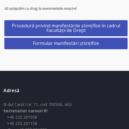
Vă așteptăm cu drag la evenimentele noastre!
Procedură privind manifestările științifice în cadrul
Facultății de Drept
Formular manifestări științifice
Adresă
B-dul Carol I nr. 11, cod 700506, IAŞI
Secretariat cursuri IF:
+40 232 201058
+40 232 201158